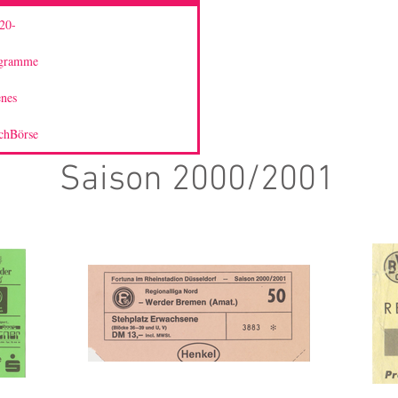
20-
ogramme
enes
chBörse
Saison 2000/2001